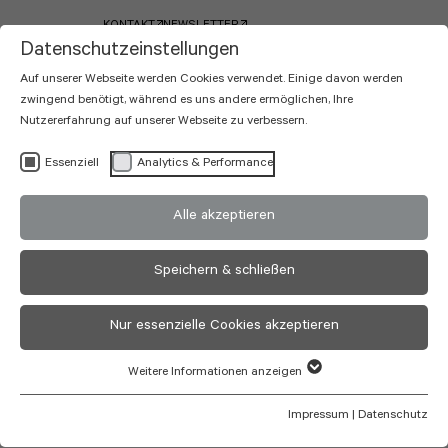
KONTAKT
NEWSLETTER
Datenschutzeinstellungen
Auf unserer Webseite werden Cookies verwendet. Einige davon werden
zwingend benötigt, während es uns andere ermöglichen, Ihre
Nutzererfahrung auf unserer Webseite zu verbessern.
Essenziell
Analytics & Performance
(83)
Projekte
Alle akzeptieren
Speichern & schließen
All
Hotel & Gastronomie
Nur essenzielle Cookies akzeptieren
Fachkliniken
Objekteinrichtung
Musterräume
Weitere Informationen anzeigen
Impressum
|
Datenschutz