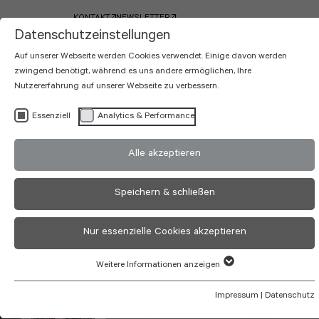
KONTAKT
NEWSLETTER
Datenschutzeinstellungen
Auf unserer Webseite werden Cookies verwendet. Einige davon werden
zwingend benötigt, während es uns andere ermöglichen, Ihre
Nutzererfahrung auf unserer Webseite zu verbessern.
Essenziell
Analytics & Performance
Hotelrestaurant
Alle akzeptieren
Einrichtung
Speichern & schließen
Ambiente, das Genuss und
Nur essenzielle Cookies akzeptieren
Atmosphäre perfekt vereint
HOTEL
Weitere Informationen anzeigen
Impressum
|
Datenschutz