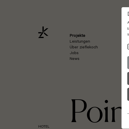
A
b
W
Projekte
Leistungen
Über zieflekoch
Jobs
News
Poin
HOTEL