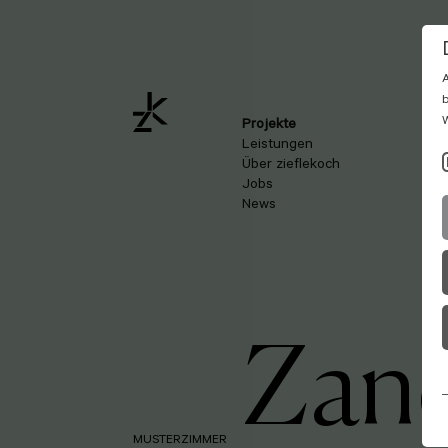
A
b
W
Projekte
Leistungen
Über zieflekoch
Jobs
News
Zan
MUSTERZIMMER