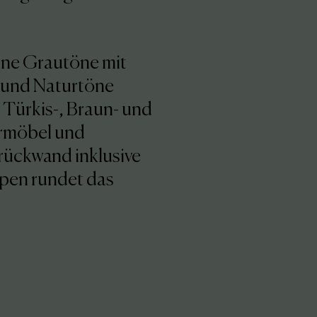
rne Grautöne mit
 und Naturtöne
 Türkis-, Braun- und
ermöbel und
rückwand inklusive
pen rundet das