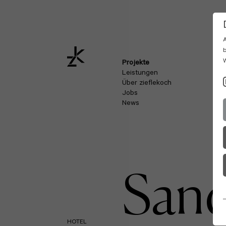
A
b
W
Projekte
Leistungen
Über zieflekoch
Jobs
News
San
HOTEL