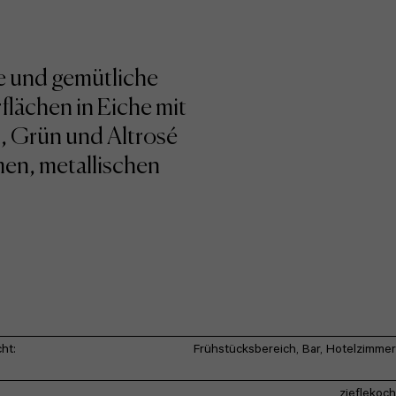
e und gemütliche
lächen in Eiche mit
u, Grün und Altrosé
men, metallischen
ht:
Frühstücksbereich, Bar, Hotelzimmer
zieflekoch