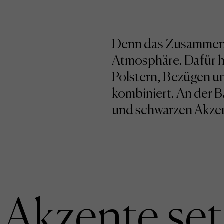
Denn das Zusammensp
Atmosphäre. Dafür ha
Polstern, Bezügen un
kombiniert. An der B
und schwarzen Akze
Akzente se