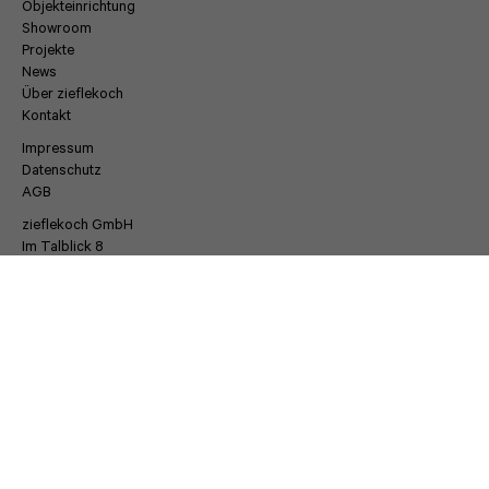
Objekteinrichtung
Showroom
Projekte
News
Über zieflekoch
Kontakt
Impressum
Datenschutz
AGB
zieflekoch GmbH
Im Talblick 8
D-72178 Waldachtal-Cresbach
+49(0)7445/8505-0
INFO@ZIEFLEKOCH.DE
zieflekoch © 2026