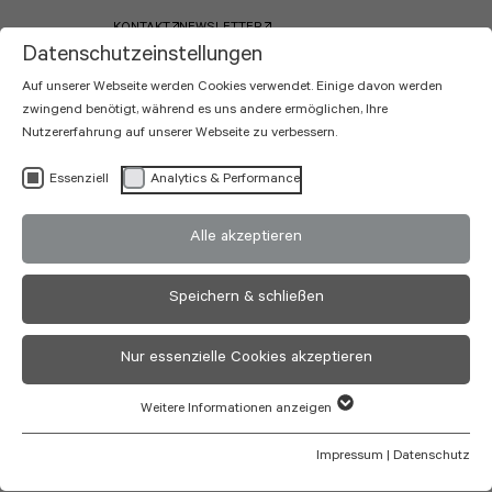
KONTAKT
NEWSLETTER
Datenschutzeinstellungen
Auf unserer Webseite werden Cookies verwendet. Einige davon werden
zwingend benötigt, während es uns andere ermöglichen, Ihre
Nutzererfahrung auf unserer Webseite zu verbessern.
Essenziell
Analytics & Performance
Kontakt
Alle akzeptieren
Speichern & schließen
Sie haben eine Frage? Planen ein Projekt? oder interessieren
sich für uns als Arbeitgeber? Was auch immer es sein mag: Wir
Nur essenzielle Cookies akzeptieren
freuen uns, mit Ihnen darüber zu sprechen.
Weitere Informationen anzeigen
zieflekoch GmbH
Im Talblick 8
Impressum
|
Datenschutz
D-72178 Waldachtal-Cresbach